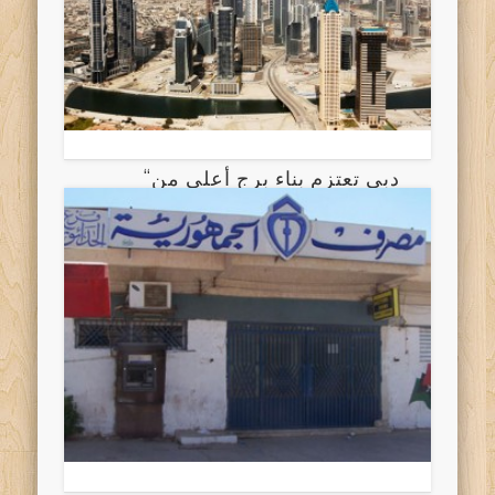
“دبي تعتزم بناء برج أعلى من
“خليفة