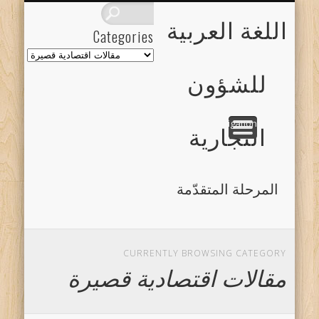
للمدرس
الرئيسية
DONATE
مصطلحات
شرائح فيديو
نصوص مسجلة
تقارير اقتصادية
INTRODUCTION
اللغة العربية
Categories
Categories
للشؤون
Show Navigation
التجارية
المرحلة المتقدّمة
CURRENTLY BROWSING CATEGORY
مقالات اقتصادية قصيرة