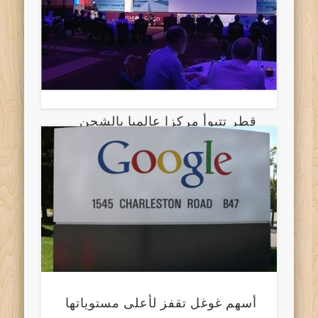
قطر تتبوأ مركزا عالميا بالشحن
الجوي
أسهم غوغل تقفز لأعلى مستوياتها